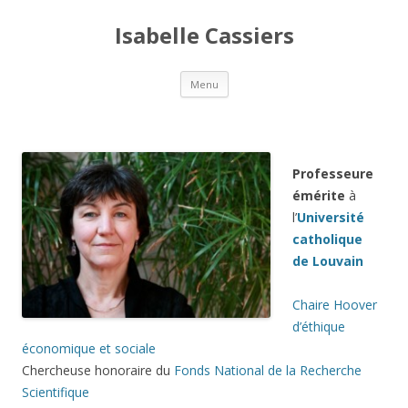
Isabelle Cassiers
Aller
Menu
au
contenu
principal
Professeure
émérite
à
l’
Université
catholique
de Louvain
Chaire Hoover
d’éthique
économique et sociale
Chercheuse honoraire du
Fonds National de la Recherche
Scientifique