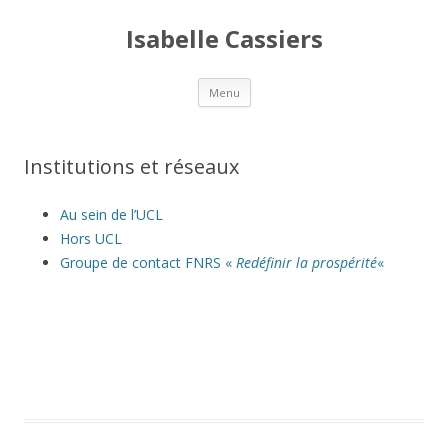
Isabelle Cassiers
Aller
Menu
au
contenu
principal
Institutions et réseaux
Au sein de l’UCL
Hors UCL
Groupe de contact FNRS «
Redéfinir la prospérité
«