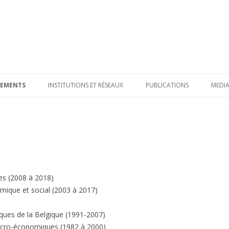
Aller
au
NEMENTS
INSTITUTIONS ET RÉSEAUX
PUBLICATIONS
MEDI
contenu
principal
AU SEIN DE L’UCL
LIVRES
HORS UCL
ARTICLES ET CHAPITRES
SCIENTIFIQUES
ARTICLES D’INTÉRÊT GÉNÉRA
es (2008 à 2018)
DISCUSSION PAPERS ET ACTE
ique et social (2003 à 2017)
COLLOQUES
ques de la Belgique (1991-2007)
acro-économiques (1982 à 2000)