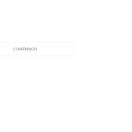
A
CONFÉRENCES
L
S DE